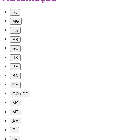
RJ
MG
ES
PR
SC
RS
PE
BA
CE
GO / DF
MS
MT
AM
PI
PA