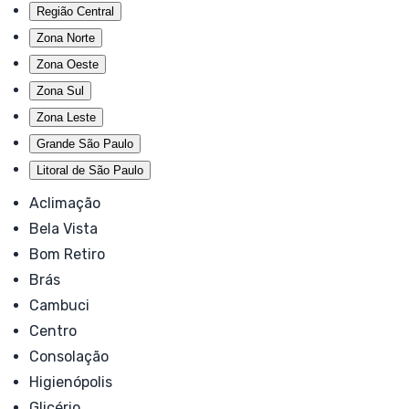
Região Central
Zona Norte
Zona Oeste
Zona Sul
Zona Leste
Grande São Paulo
Litoral de São Paulo
Aclimação
Bela Vista
Bom Retiro
Brás
Cambuci
Centro
Consolação
Higienópolis
Glicério