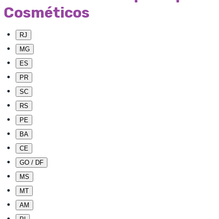
Cosméticos
RJ
MG
ES
PR
SC
RS
PE
BA
CE
GO / DF
MS
MT
AM