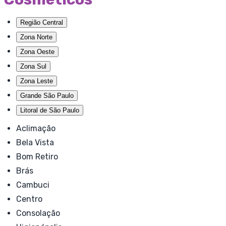
Região Central
Zona Norte
Zona Oeste
Zona Sul
Zona Leste
Grande São Paulo
Litoral de São Paulo
Aclimação
Bela Vista
Bom Retiro
Brás
Cambuci
Centro
Consolação