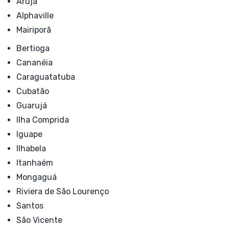
Arujá
Alphaville
Mairiporã
Bertioga
Cananéia
Caraguatatuba
Cubatão
Guarujá
Ilha Comprida
Iguape
Ilhabela
Itanhaém
Mongaguá
Riviera de São Lourenço
Santos
São Vicente