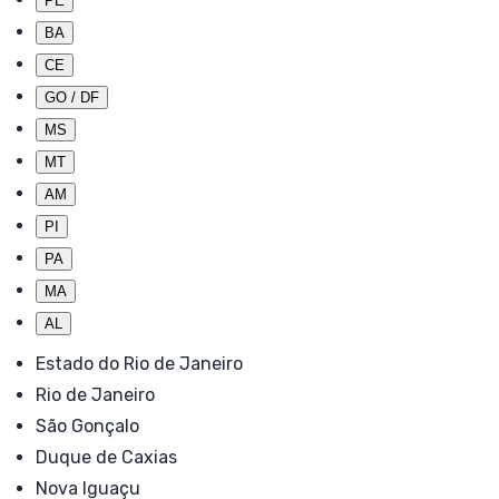
PE
BA
CE
GO / DF
MS
MT
AM
PI
PA
MA
AL
Estado do Rio de Janeiro
Rio de Janeiro
São Gonçalo
Duque de Caxias
Nova Iguaçu